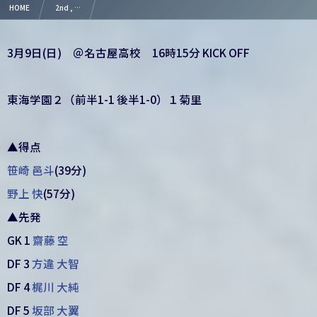
HOME
2nd , …
【結果】2025 高円宮杯 JFA U-18 サッカーリーグ 愛知県３部リーグ 第２節
3月9日(日) ＠名古屋高校 16時15分 KICK OFF
東海学園２（前半1-1 後半1-0）１菊里
▲得点
笹崎 邑斗
(39分)
野上 快
(57分)
▲先発
GK 1
齋藤 空
DF 3
方違 大智
DF 4
梶川 大純
DF 5
坂部 大翼