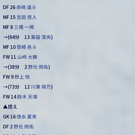
DF 26
赤崎 遥斗
MF 15
吉田 悠人
MF 8
三橋 一稀
→(64分 13
薬袋 浬央
)
MF 10
笹崎 邑斗
FW 11
山﨑 大舞
→(38分 2
野元 飛佑
)
FW 9
野上 快
→(73分 12
川瀬 瑛万
)
FW 14
鈴木 天満
▲控え
GK 16
徳永 夏來
DF 2
野元 飛佑