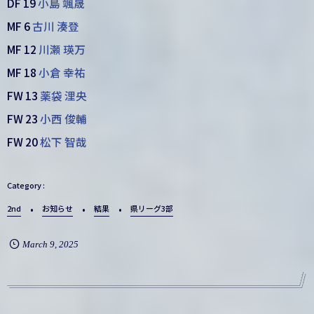
DF 19
小島 颯晟
MF 6
古川 湊登
MF 12
川瀬 瑛万
MF 18
小倉 幸祐
FW 13
薬袋 浬央
FW 23
小西 俊輔
FW 20
松下 智哉
2nd
お知らせ
結果
県リーグ3部
March
9
,
2025