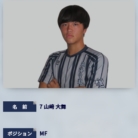
7 山﨑 大舞
名 前
MF
ポジション