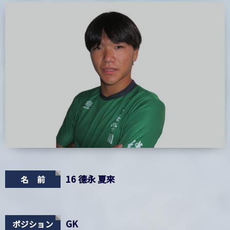
16 德永 夏來
名 前
GK
ポジション