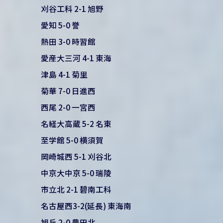
刈谷工科 2-1 旭野
愛知 5-0 誉
熱田 3-0 時習館
愛産大三河 4-1 東海
津島 4-1 菊里
菊華 7-0 日進西
西尾 2-0 一宮西
名経大高蔵 5-2 名東
至学館 5-0 横須賀
岡崎城西 5-1 刈谷北
中京大中京 5-0 瑞陵
市立北 2-1 碧南工科
名古屋西3-2(延長) 東海南
旭丘 2-0 豊田北