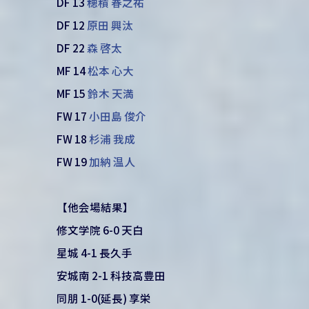
DF 13
穂積 春之祐
DF 12
原田 興汰
DF 22
森 啓太
MF 14
松本 心大
MF 15
鈴木 天満
FW 17
小田島 俊介
FW 18
杉浦 我成
FW 19
加納 温人
【他会場結果】
修文学院 6-0 天白
星城 4-1 長久手
安城南 2-1 科技高豊田
同朋 1-0(延長) 享栄