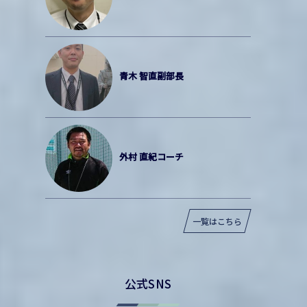
青木 智直副部長
外村 直紀コーチ
一覧はこちら
公式SNS