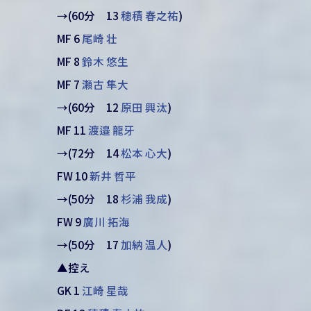
→(60分 13
穂積 春之祐
)
MF 6
尾崎 壮
MF 8
鈴木 悠生
MF 7
瀬古 隼大
→(60分 12
原田 興汰
)
MF 11
渡邉 龍牙
→(72分 14
松本 心大
)
FW 10
新井 哲平
→(50分 18
杉浦 我成
)
FW 9
廣川 拓海
→(50分 17
加納 温人
)
▲控え
GK 1
江崎 星哉