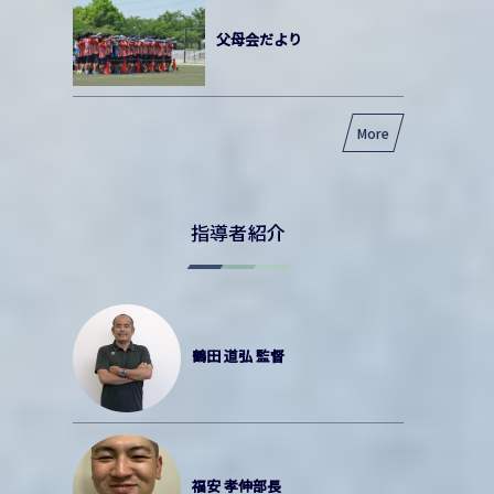
父母会だより
More
指導者紹介
鶴田 道弘 監督
福安 孝伸部長