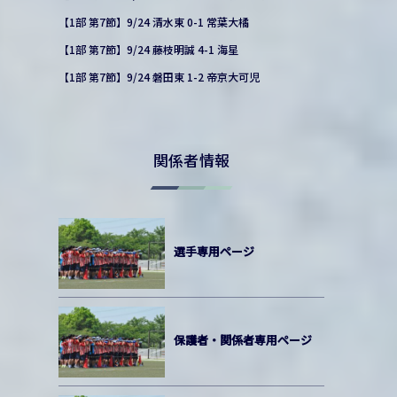
【1部 第7節】9/24 清水東 0-1 常葉大橘
【1部 第7節】9/24 藤枝明誠 4-1 海星
【1部 第7節】9/24 磐田東 1-2 帝京大可児
関係者情報
選手専用ページ
保護者・関係者専用ページ