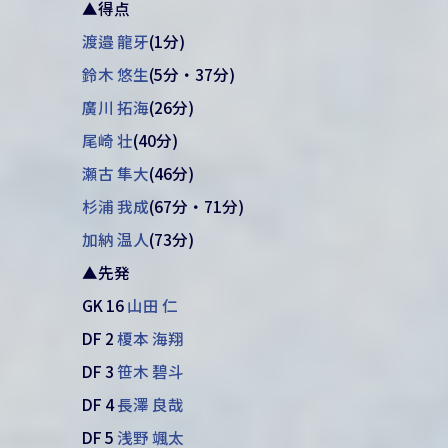
▲得点
渡邉 龍牙
(1分)
鈴木 悠生
(5分・37分)
廣川 拓海
(26分)
尾崎 壮
(40分)
瀬古 隼大
(46分)
杉浦 我成
(67分・71分)
加納 温人
(73分)
▲先発
GK 16
山田 仁
DF 2
榎本 海翔
DF 3
笹木 碧斗
DF 4
長澤 良哉
DF 5
浅野 颯太