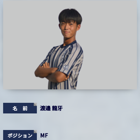
渡邉 龍牙
名 前
MF
ポジション