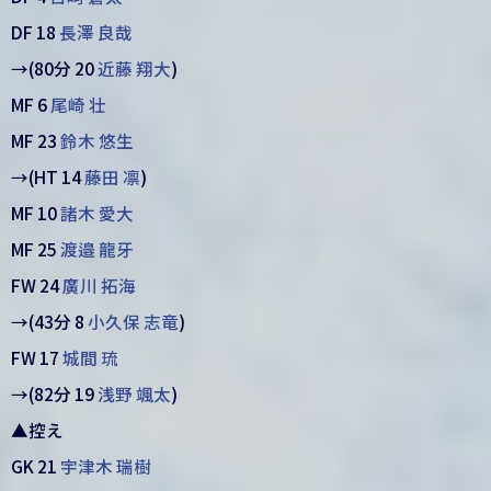
DF 18
長澤 良哉
→(80分 20
近藤 翔大
)
MF 6
尾崎 壮
MF 23
鈴木 悠生
→(HT 14
藤田 凛
)
MF 10
諸木 愛大
MF 25
渡邉 龍牙
FW 24
廣川 拓海
→(43分 8
小久保 志竜
)
FW 17
城間 琉
→(82分 19
浅野 颯太
)
▲控え
GK 21
宇津木 瑞樹