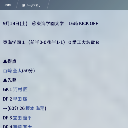
HOME
県リーグ2部 , …
【結果】2024 高円宮杯 JFA U-18 サッカーリーグ 愛知県２部リーグ 第13節
9月14日(土) ＠東海学園大学 16時 KICK OFF
東海学園１（前半0-0 後半1-1）０愛工大名電Ｂ
▲得点
百﨑 蒼太
(50分)
▲先発
GK 1
河村 匠
DF 2
早田 廉
→(60分 26
榎本 海翔
)
DF 3
宝田 遼平
DF 4
百﨑 蒼太