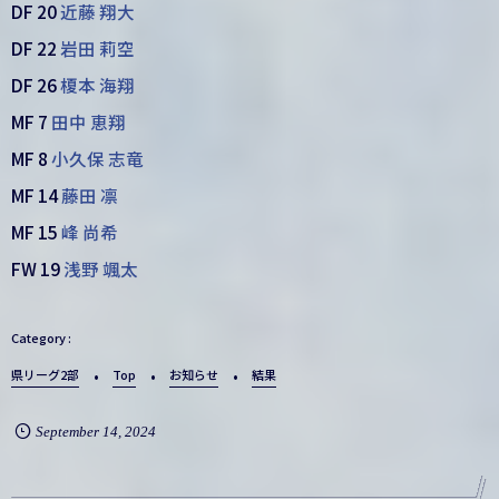
DF 20
近藤 翔大
DF 22
岩田 莉空
DF 26
榎本 海翔
MF 7
田中 恵翔
MF 8
小久保 志竜
MF 14
藤田 凛
MF 15
峰 尚希
FW 19
浅野 颯太
県リーグ2部
Top
お知らせ
結果
September
14
,
2024