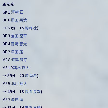
▲先発
GK 1
河村 匠
DF 6
原田 興汰
→(69分 15
尾崎 壮
)
DF 3
宝田 遼平
DF 4
百﨑 蒼太
DF 2
早田 廉
MF 8
渡邉 龍牙
MF 10
諸木 愛大
→(59分 20
峰 尚希
)
MF 5
北川 翔大
→(49分 18
長澤 良哉
)
MF 7
藤田 凛
→(61分 14
田中 恵翔
)