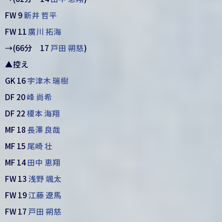
FW 9
新井 哲平
FW 11
廣川 拓海
→(66分 17
戸田 朔慈
)
▲控え
GK 16
宇津木 瑞樹
DF 20
峰 尚希
DF 22
榎本 海翔
MF 18
長澤 良哉
MF 15
尾崎 壮
MF 14
田中 恵翔
FW 13
浅野 颯太
FW 19
江藤 遼馬
FW 17
戸田 朔慈