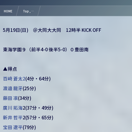
HOME
Top , …
【結果】第78回愛知県高等学校総合体育大会サッカー競技２回戦
5月19日(日) ＠大同大大同 12時半 KICK OFF
東海学園９（前半4-0 後半5-0）０豊田南
▲得点
百﨑 蒼太2
(4分・64分)
渡邉 龍牙
(25分)
藤田 凛
(34分)
廣川 拓海
2(37分・49分)
新井 哲平
2(57分・65分)
宝田 遼平
(79分)