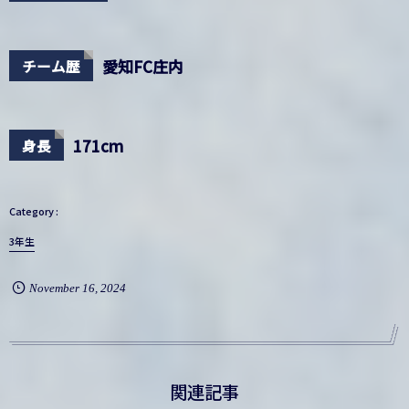
愛知FC庄内
チーム歴
171cm
身長
3年生
November
16
,
2024
関連記事