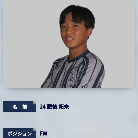
24 肥後 拓未
名 前
FW
ポジション