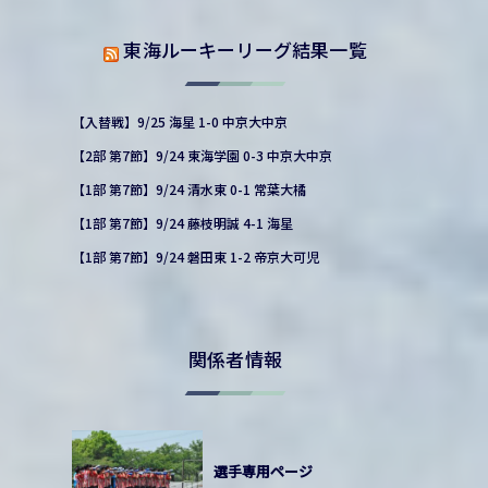
東海ルーキーリーグ結果一覧
【入替戦】9/25 海星 1-0 中京大中京
【2部 第7節】9/24 東海学園 0-3 中京大中京
【1部 第7節】9/24 清水東 0-1 常葉大橘
【1部 第7節】9/24 藤枝明誠 4-1 海星
【1部 第7節】9/24 磐田東 1-2 帝京大可児
関係者情報
選手専用ページ