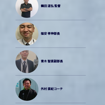
鶴田 道弘 監督
福安 孝伸部長
青木 智直副部長
外村 直紀コーチ