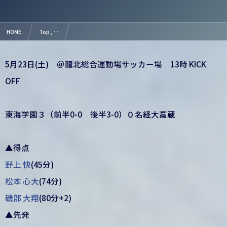
HOME
Top , …
【結果】第80回愛知県高等学校総合体育大会サッカー競技３回戦
5月23日(土) ＠龍北総合運動場サッカー場 13時 KICK
OFF
東海学園３（前半0-0 後半3-0）０名経大高蔵
▲得点
野上 快
(45分)
松本 心大
(74分)
磯部 大翔
(80分+2)
▲先発