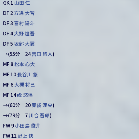
GK 1
山田 仁
DF 2
方違 大智
DF 3
喜村 陽斗
DF 4
大野 燈吾
DF 5
坂部 大翼
→(55分 24
吉田 悠人
)
MF 8
松本 心大
MF 10
長谷川 悠
MF 6
大槻 将己
MF 14
峰 悠惺
→(60分 20
薬袋 浬央
)
→(79分 7
川合 吾郎
)
FW 9
小田島 俊介
FW 11
野上 快