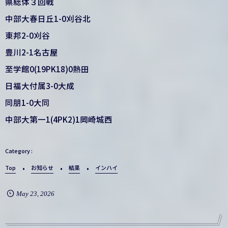
県総体３回戦
中部大春日丘1-0刈谷北
東邦2-0刈谷
豊川2-1名古屋
至学館0(19PK18)0熱田
日福大付属3-0大成
同朋1-0大同
中部大第一1(4PK2)1岡崎城西
Top
お知らせ
結果
インハイ
May
23
,
2026