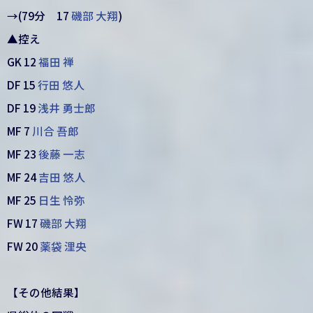
→(79分 17
磯部 大翔
)
▲控え
GK 12
福田 禅
DF 15
行田 悠人
DF 19
浅井 勇士郎
MF 7
川合 吾郎
MF 23
後藤 一志
MF 24
吉田 悠人
MF 25
日生 怜弥
FW 17
磯部 大翔
FW 20
薬袋 浬央
【その他結果】