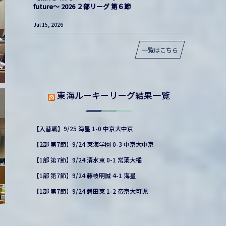
future〜 2026 ２部リーグ 第６節
Jul 15, 2026
一覧はこちら
東海ルーキーリーグ結果一覧
【入替戦】9/25 海星 1-0 中京大中京
【2部 第7節】9/24 東海学園 0-3 中京大中京
【1部 第7節】9/24 清水東 0-1 常葉大橘
【1部 第7節】9/24 藤枝明誠 4-1 海星
【1部 第7節】9/24 磐田東 1-2 帝京大可児