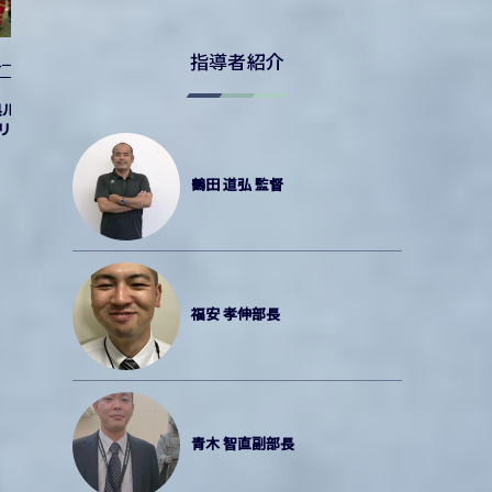
指導者紹介
ルーキーリーグ
Top
ルーキーリーグ2026
【結果】2026 高円宮杯 JFA U-18 サッ
リーグ第１節
カーリーグ 愛知県１部リーグ 第11節
鶴田 道弘 監督
福安 孝伸部長
青木 智直副部長