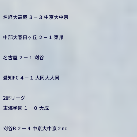
名経大高蔵 ３－３ 中京大中京
中部大春日ヶ丘 ２－１ 東邦
名古屋 ２－１ 刈谷
愛知FC ４－１ 大同大大同
2部リーグ
東海学園 １－０ 大成
刈谷B ２－４ 中京大中京２nd