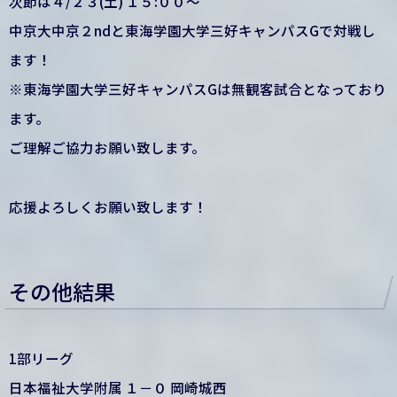
次節は４/２３(土) １５:００〜
中京大中京２ndと東海学園大学三好キャンパスGで対戦し
ます！
※東海学園大学三好キャンパスGは無観客試合となっており
ます。
ご理解ご協力お願い致します。
応援よろしくお願い致します！
その他結果
1部リーグ
日本福祉大学附属 １－０ 岡崎城西