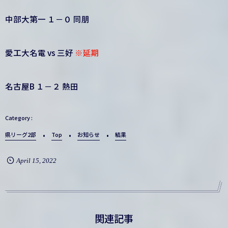
中部大第一 １－０ 同朋
愛工大名電 vs 三好
※延期
名古屋B １－２ 熱田
県リーグ2部
Top
お知らせ
結果
April
15
,
2022
関連記事