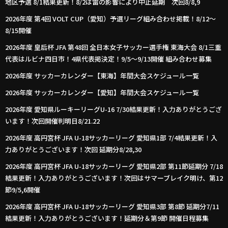
地区予選 8/1結果更新！8/2は雷の影響により中止延期 次回8/8,9
2026年度 第4回 VOLT CUP（愛知）予選リーグ組み合わせ掲載！8/12～
8/15開催
2026年度 皇后杯 JFA 第48回 全日本女子サッカー選手権 東海大会 8/1三重
代表はルビナ四日市！4県代表掲決定！9/5～9/13開催 組み合わせ募集
2026年度 サッカーカレンダー【東海】年間大会スケジュール一覧
2026年度 サッカーカレンダー【愛知】年間大会スケジュール一覧
2026年度 愛知県ルーキーリーグU-16 7/30結果更新！入力ありがとうござ
います！次回開催判明日8/21.22
2026年度 高円宮杯 JFA U-18サッカーリーグ 愛知県1部 7/4結果更新！入
力ありがとうございます！次回 延期分8/28,30
2026年度 高円宮杯 JFA U-18サッカーリーグ 愛知県2部 第11節延期分 7/18
結果更新！入力ありがとうございます！次回はサマーブレイク明け、第12
節9/5,6開催
2026年度 高円宮杯 JFA U-18サッカーリーグ 愛知県3部 第8節 延期分7/11
結果更新！入力ありがとうございます！延期分＆第9節 開催日程募集