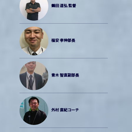
鶴田 道弘 監督
福安 孝伸部長
青木 智直副部長
外村 直紀コーチ