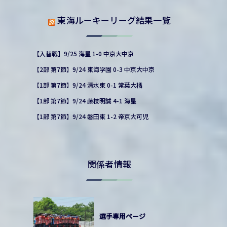
東海ルーキーリーグ結果一覧
【入替戦】9/25 海星 1-0 中京大中京
【2部 第7節】9/24 東海学園 0-3 中京大中京
【1部 第7節】9/24 清水東 0-1 常葉大橘
【1部 第7節】9/24 藤枝明誠 4-1 海星
【1部 第7節】9/24 磐田東 1-2 帝京大可児
関係者情報
選手専用ページ