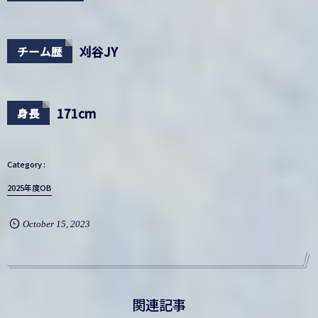
刈谷JY
チーム歴
171cm
身長
2025年度OB
October
15
,
2023
関連記事