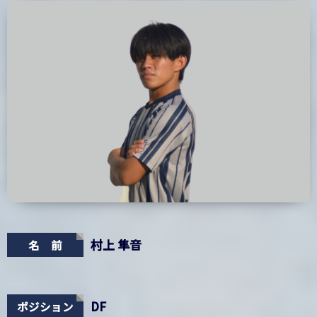
村上 隼音
名 前
DF
ポジション