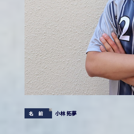
小林 拓夢
名 前