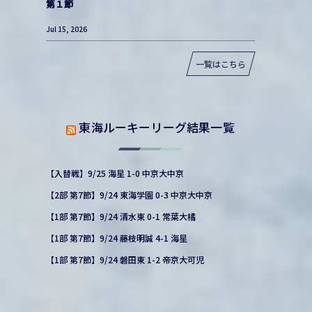
第１節
Jul 15, 2026
一覧はこちら
東海ルーキーリーグ結果一覧
【入替戦】9/25 海星 1-0 中京大中京
【2部 第7節】9/24 東海学園 0-3 中京大中京
【1部 第7節】9/24 清水東 0-1 常葉大橘
【1部 第7節】9/24 藤枝明誠 4-1 海星
【1部 第7節】9/24 磐田東 1-2 帝京大可児