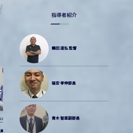
指導者紹介
鶴田 道弘 監督
福安 孝伸部長
青木 智直副部長
022年度OB
2022年度OB
崎 稜征
尾本 健