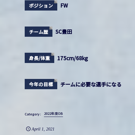
FW
ポジション
SC豊田
チーム歴
175cm/68kg
身長/体重
チームに必要な選手になる
今年の目標
2022年度OB
April
1
,
2021